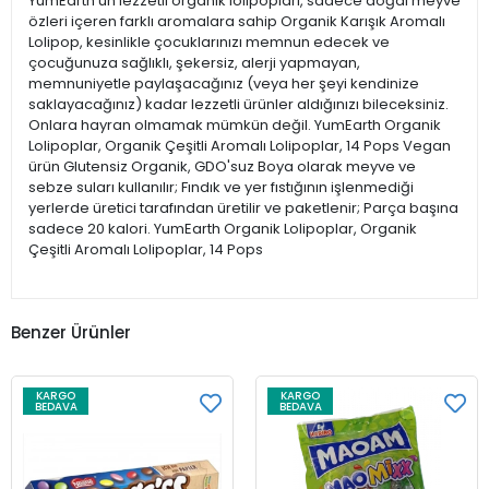
YumEarth'ün lezzetli organik lolipopları, sadece doğal meyve
özleri içeren farklı aromalara sahip Organik Karışık Aromalı
Lolipop, kesinlikle çocuklarınızı memnun edecek ve
çocuğunuza sağlıklı, şekersiz, alerji yapmayan,
memnuniyetle paylaşacağınız (veya her şeyi kendinize
saklayacağınız) kadar lezzetli ürünler aldığınızı bileceksiniz.
Onlara hayran olmamak mümkün değil. YumEarth Organik
Lolipoplar, Organik Çeşitli Aromalı Lolipoplar, 14 Pops Vegan
ürün Glutensiz Organik, GDO'suz Boya olarak meyve ve
sebze suları kullanılır; Fındık ve yer fıstığının işlenmediği
yerlerde üretici tarafından üretilir ve paketlenir; Parça başına
sadece 20 kalori. YumEarth Organik Lolipoplar, Organik
Çeşitli Aromalı Lolipoplar, 14 Pops
Benzer Ürünler
KARGO
KARGO
BEDAVA
BEDAVA