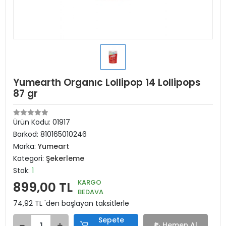
Yumearth Organıc Lollipop 14 Lollipops
87 gr
Ürün Kodu:
01917
Barkod:
810165010246
Marka:
Yumeart
Kategori:
Şekerleme
Stok:
1
KARGO
899,00 TL
BEDAVA
74,92 TL 'den başlayan taksitlerle
Sepete
Hemen Al