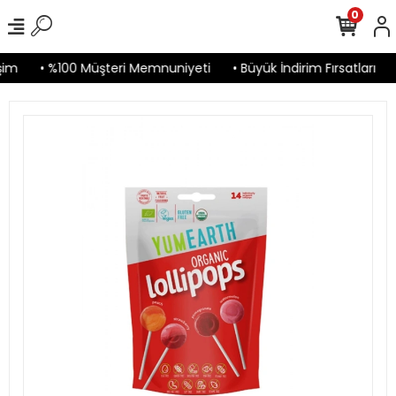
0
im
• %100 Müşteri Memnuniyeti
• Büyük İndirim Fırsatları