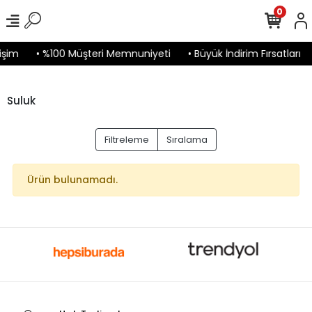
0
işim
• %100 Müşteri Memnuniyeti
• Büyük İndirim Fırsatları
Suluk
Filtreleme
Sıralama
Ürün bulunamadı.