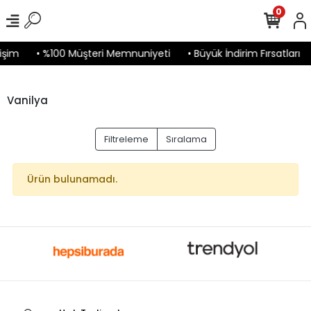
0
işim
• %100 Müşteri Memnuniyeti
• Büyük İndirim Fırsatları
Vanilya
Filtreleme
Sıralama
Ürün bulunamadı.