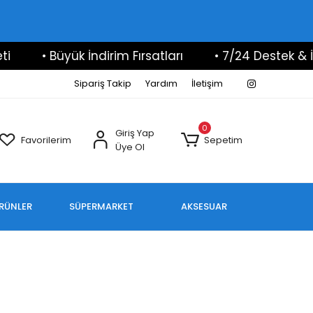
• Büyük İndirim Fırsatları
• 7/24 Destek & İlet
Sipariş Takip
Yardım
İletişim
0
Giriş Yap
Favorilerim
Sepetim
Üye Ol
ÜRÜNLER
SÜPERMARKET
AKSESUAR