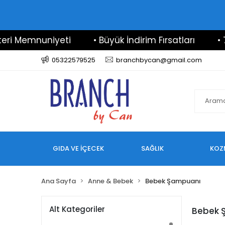
i Memnuniyeti
• Büyük İndirim Fırsatları
• 7/2
05322579525
branchbycan@gmail.com
GIDA VE İÇECEK
SAĞLIK
KOZ
Ana Sayfa
Anne & Bebek
Bebek Şampuanı
Alt Kategoriler
Bebek 