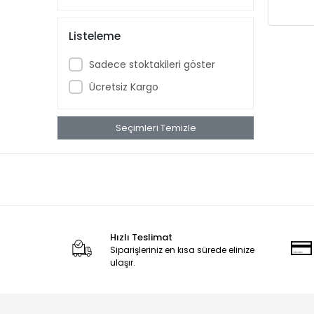
Listeleme
Sadece stoktakileri göster
Ücretsiz Kargo
Seçimleri Temizle
Hızlı Teslimat
Siparişleriniz en kısa sürede elinize
ulaşır.