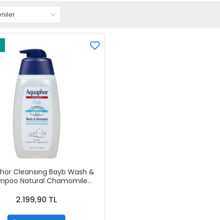
hor Cleansıng Bayb Wash &
mpoo Natural Chamomıle
Essence 500 ml
2.199,90 TL