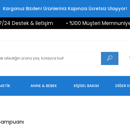
Kargonuz Bizden! Ürünleriniz Kapınıza Ücretsiz Ulaşıyor!
4 Destek & İletişim
• %100 Müşteri Memnuniyeti
METİK
ANNE & BEBEK
KİŞİSEL BAKIM
DİĞER 
Şampuanı