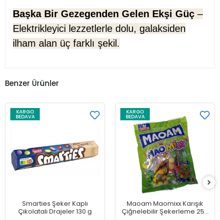
Başka Bir Gezegenden Gelen Ekşi Güç
–
Elektrikleyici lezzetlerle dolu, galaksiden
ilham alan üç farklı şekil.
Benzer Ürünler
KARGO
KARGO
BEDAVA
BEDAVA
Smarties Şeker Kaplı
Maoam Maomixx Karışık
Çikolatalı Drajeler 130 g
Çiğnelebilir Şekerleme 250
g