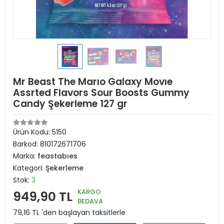
Mr Beast The Marıo Galaxy Movıe
Assrted Flavors Sour Boosts Gummy
Candy Şekerleme 127 gr
Ürün Kodu:
5150
Barkod:
810172671706
Marka:
feastabıes
Kategori:
Şekerleme
Stok:
3
KARGO
949,90 TL
BEDAVA
79,16 TL 'den başlayan taksitlerle