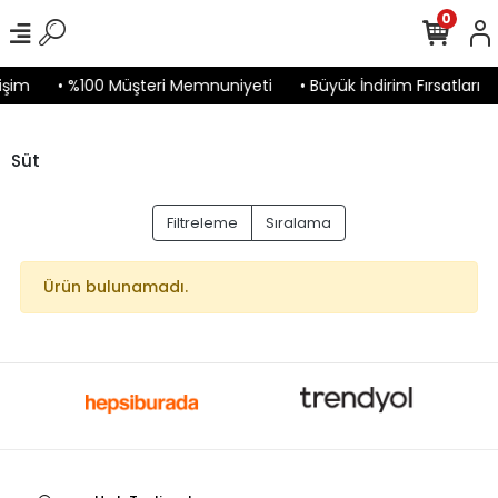
0
işim
• %100 Müşteri Memnuniyeti
• Büyük İndirim Fırsatları
Süt
Filtreleme
Sıralama
Ürün bulunamadı.