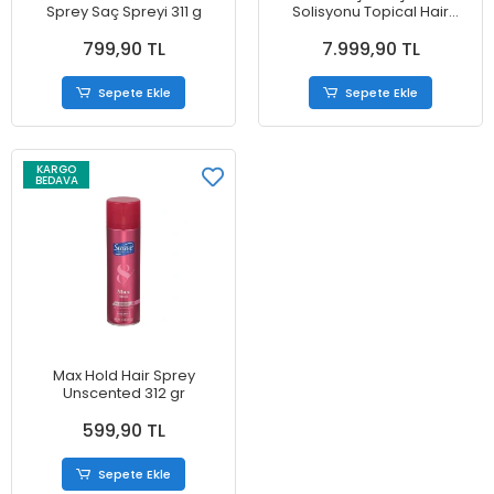
Sprey Saç Spreyi 311 g
Solisyonu Topical Hair
Regrowth Treatment
799,90 TL
7.999,90 TL
Reactıvates 3 lü Set
Sepete Ekle
Sepete Ekle
KARGO
BEDAVA
Max Hold Hair Sprey
Unscented 312 gr
599,90 TL
Sepete Ekle