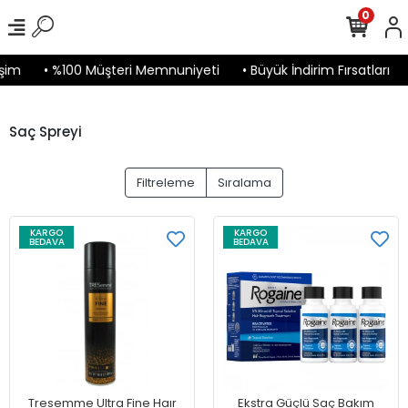
0
şim
• %100 Müşteri Memnuniyeti
• Büyük İndirim Fırsatları
Saç Spreyi
Filtreleme
Sıralama
KARGO
KARGO
BEDAVA
BEDAVA
Tresemme Ultra Fine Haır
Ekstra Güçlü Saç Bakım