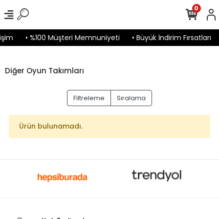
0
işim
• %100 Müşteri Memnuniyeti
• Büyük İndirim Fırsatları
Diğer Oyun Takımları
Filtreleme
Sıralama
Ürün bulunamadı.