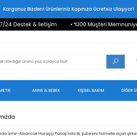
Kargonuz Bizden! Ürünleriniz Kapınıza Ücretsiz Ulaşıyor!
/24 Destek & İletişim
• %100 Müşteri Memnuniyet
METİK
ANNE & BEBEK
KİŞİSEL BAKIM
DİĞER 
mızda
lında İzmir-Alsancak Horaşçı Pasajı'nda ilk şubesini hizmete açan şirket