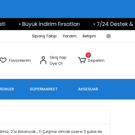
i
• Büyük İndirim Fırsatları
• 7/24 Destek & İl
Sipariş Takip
Yardım
İletişim
0
Giriş Yap
Favorilerim
Sepetim
Üye Ol
ÜRÜNLER
SÜPERMARKET
AKSESUAR
imiz, 2'si Alsancak , 1'i Çeşme olmak üzere 3 şube ile