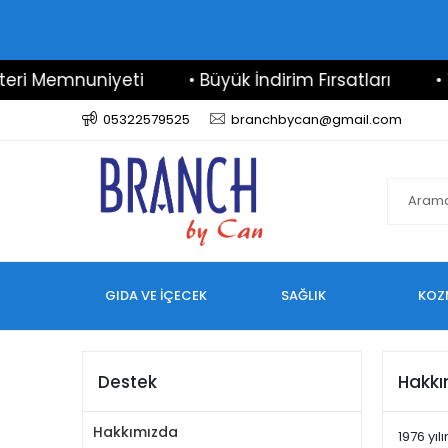
ri Memnuniyeti
• Büyük İndirim Fırsatları
• 7
05322579525
branchbycan@gmail.com
GIDA VE İÇECEK
SAĞLIK
KOZ
Destek
Hakkı
Hakkımızda
1976 yı