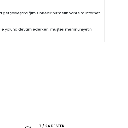
 gerçekleştirdiğimiz birebir hizmetin yanı sıra internet
si ile yoluna devam ederken, müşteri memnuniyetini
7 / 24 DESTEK