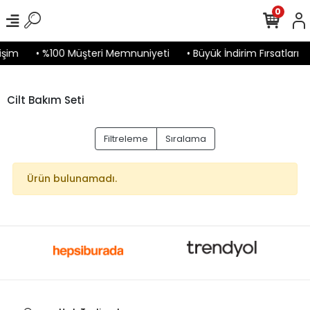
0
işim
• %100 Müşteri Memnuniyeti
• Büyük İndirim Fırsatları
Cilt Bakım Seti
Filtreleme
Sıralama
Ürün bulunamadı.