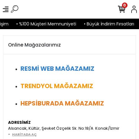
0
işim
• %100 Müşteri Memnuniyeti
• Büyük İndirim Fırsatları
Online Mağazalarımız
RESMİ WEB MAĞAZAMIZ
TRENDYOL MAĞAZAMIZ
HEPSİBURADA MAĞAZAMIZ
ADRESİMİZ
Alsancak, Kültür, Şevket Özçelik Sk. No:18/A Konak/İzmir
-
HARİTADA AÇ