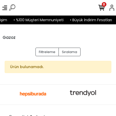
0
işim
• %100 Müşteri Memnuniyeti
• Büyük İndirim Fırsatları
Gazoz
Filtreleme
Sıralama
Ürün bulunamadı.