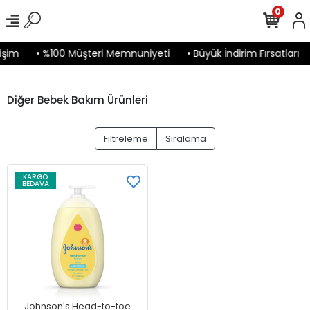
0
işim
• %100 Müşteri Memnuniyeti
• Büyük İndirim Fırsatları
Diğer Bebek Bakım Ürünleri
Filtreleme
Sıralama
KARGO
BEDAVA
Johnson's Head-to-toe