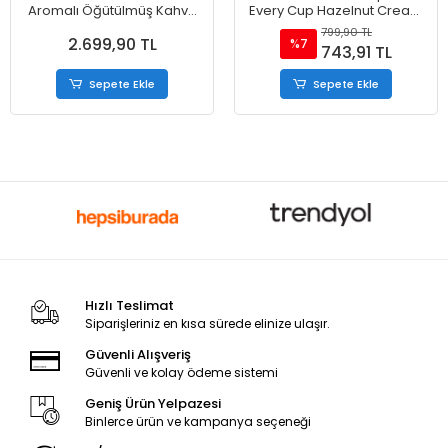
Aromalı Öğütülmüş Kahve
Every Cup Hazelnut Cream
510 g
Medıum Roast 312 gr
799,90 TL
2.699,90 TL
%7
743,91 TL
Sepete Ekle
Sepete Ekle
Hızlı Teslimat
Siparişleriniz en kısa sürede elinize ulaşır.
Güvenli Alışveriş
Güvenli ve kolay ödeme sistemi
Geniş Ürün Yelpazesi
Binlerce ürün ve kampanya seçeneği