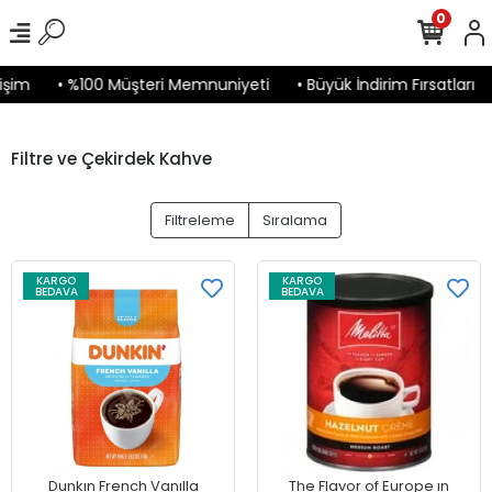
0
işim
• %100 Müşteri Memnuniyeti
• Büyük İndirim Fırsatları
Filtre ve Çekirdek Kahve
Filtreleme
Sıralama
KARGO
KARGO
BEDAVA
BEDAVA
Dunkın French Vanılla
The Flavor of Europe ın