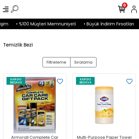
0
işim
• %100 Müşteri Memnuniyeti
• Büyük İndirim Fırsatları
Temizlik Bezi
Filtreleme
Sıralama
KARGO
KARGO
BEDAVA
BEDAVA
Armorall Complete Car
Multi-Purpose Paper Towel