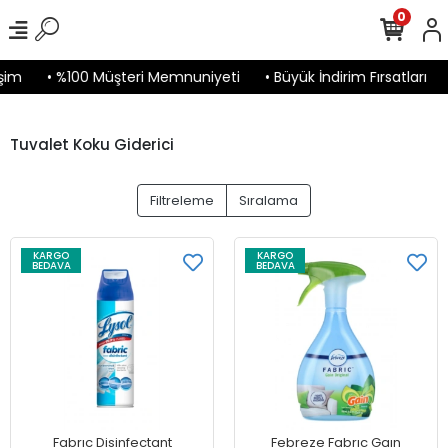
0
şim
• %100 Müşteri Memnuniyeti
• Büyük İndirim Fırsatları
Tuvalet Koku Giderici
Filtreleme
Sıralama
KARGO
KARGO
BEDAVA
BEDAVA
Fabrıc Disinfectant
Febreze Fabrıc Gaın