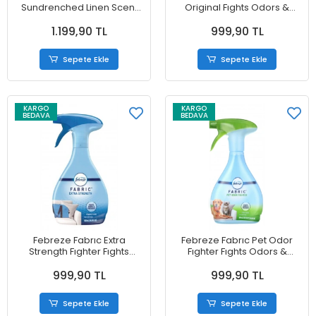
Sundrenched Linen Scent
Original Fıghts Odors &
Kills Odor Causing Bacteria
Freshens Fabric Refresher
1.199,90 TL
999,90 TL
Koku Giderici Sprey 425 g
With Gain Scent 700 ml
Sepete Ekle
Sepete Ekle
KARGO
KARGO
BEDAVA
BEDAVA
Febreze Fabrıc Extra
Febreze Fabrıc Pet Odor
Strength Fıghter Fıghts
Fıghter Fıghts Odors &
Odors & Freshens Original
Freshens Fresh Scent Fabric
999,90 TL
999,90 TL
Scent Fabric Refresher 700
Refresher 700 ml
ml
Sepete Ekle
Sepete Ekle