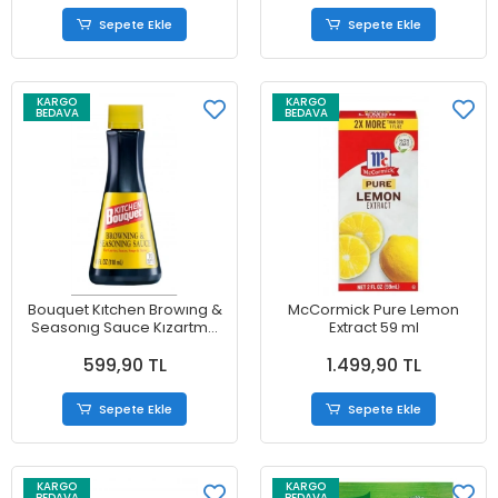
Sepete Ekle
Sepete Ekle
KARGO
KARGO
BEDAVA
BEDAVA
Bouquet Kıtchen Browıng &
McCormick Pure Lemon
Seasonıg Sauce Kızartma
Extract 59 ml
ve Baharat Sosy 118 ml
599,90 TL
1.499,90 TL
Sepete Ekle
Sepete Ekle
KARGO
KARGO
BEDAVA
BEDAVA