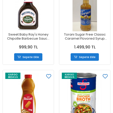
Sweet Baby Ray's Honey
Torani Sugar Free Classıc
Chipotle Barbecue Sauce
Caramel Flovored Syrup
510 g
375ml
999,90 TL
1.499,90 TL
Sepete Ekle
Sepete Ekle
KARGO
KARGO
BEDAVA
BEDAVA