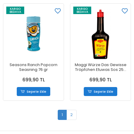
KARGO
KARGO
BEDAVA
BEDAVA
Seasons Ranch Popcorn
Maggi Würze Das Gewisse
Seasning 76 gr
Tröpfchen Etuwas Sos 250
gr
699,90 TL
699,90 TL
Sepete Ekle
Sepete Ekle
1
2