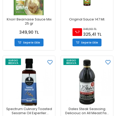
Knorr Bearnaıse Sauce Mıx
Original Sauce 147 Ml.
25 gr
349,90 TL
349,90 TL
%7
325,41 TL
Sepete Ekle
Sepete Ekle
KARGO
KARGO
BEDAVA
BEDAVA
Spectrum Culınary Toasted
Dales Steak Seasoing
Sesame Oil Experller
Delıcıouc on All Meast Fısh