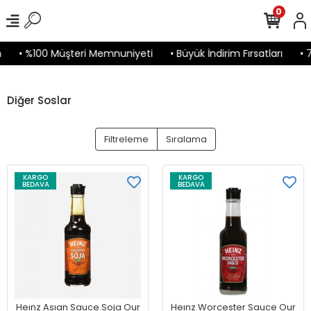
0
• %100 Müşteri Memnuniyeti
• Büyük İndirim Fırsatları
• 7/
Diğer Soslar
Filtreleme
Sıralama
KARGO
KARGO
BEDAVA
BEDAVA
Heınz Asıan Sauce Soja Our
Heınz Worcester Sauce Our