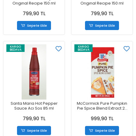
Orıgınal Recıpe 150 ml
Orıgınal Recıpe 150 ml
799,90 TL
799,90 TL
Sepete Ekle
Sepete Ekle
KARGO
KARGO
BEDAVA
BEDAVA
Santa Maria Hot Pepper
McCormick Pure Pumpkın
Sauce Acı Sos 85 ml
Pıe Spıce Blend Extract 29
ml
799,90 TL
999,90 TL
Sepete Ekle
Sepete Ekle