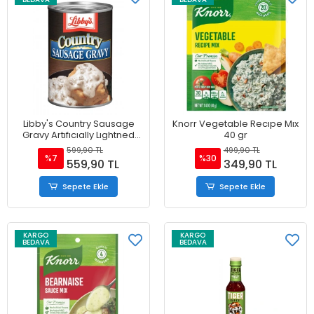
Libby's Country Sausage
Knorr Vegetable Recıpe Mıx
Gravy Artıfıcıally Lıghtned
40 gr
425 gr
599,90 TL
499,90 TL
%7
%30
559,90 TL
349,90 TL
Sepete Ekle
Sepete Ekle
KARGO
KARGO
BEDAVA
BEDAVA