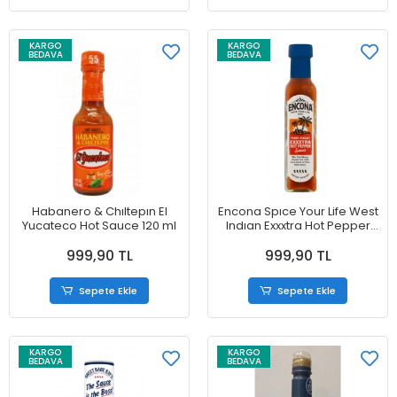
KARGO
KARGO
BEDAVA
BEDAVA
Habanero & Chıltepın El
Encona Spıce Your Life West
Yucateco Hot Sauce 120 ml
Indıan Exxxtra Hot Pepper
Sauce 142 gr
999,90 TL
999,90 TL
Sepete Ekle
Sepete Ekle
KARGO
KARGO
BEDAVA
BEDAVA