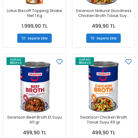
Lotus Biscoff Topping Shake
Swanson Natural Goodness
Net 1 Kg
Chıcken Broth Tavuk Suyu
411 gr
1.999,90 TL
499,90 TL
Sepete Ekle
Sepete Ekle
KARGO
KARGO
BEDAVA
BEDAVA
Swanson Beef Broth Et Suyu
Swanson Chıcken Broth
411 gr
Tavuk Suyu 411 gr
499,90 TL
499,90 TL