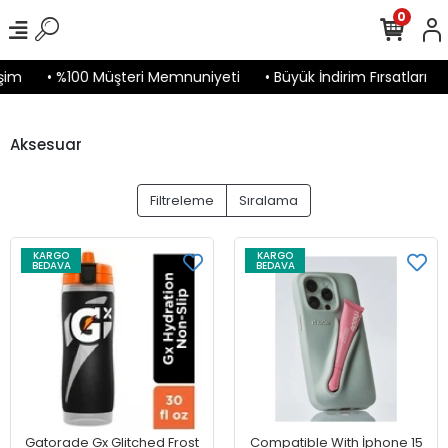
0
şim
• %100 Müşteri Memnuniyeti
• Büyük İndirim Fırsatları
Aksesuar
Filtreleme
Sıralama
KARGO
KARGO
BEDAVA
BEDAVA
Gatorade Gx Glitched Frost
Compatible With İphone 15