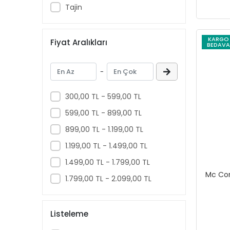
Tajin
Sıcak Çikolata
Gazoz
KARGO
Çikolata
Fiyat Aralıkları
BEDAVA
Kahve Şurubu
Krema
-
Sakız
300,00 TL - 599,00 TL
Diğer Soslar
599,00 TL - 899,00 TL
Reçel
899,00 TL - 1.199,00 TL
Kahve Kreması ve Süt Tozu
1.199,00 TL - 1.499,00 TL
Pirinç
Kek
1.499,00 TL - 1.799,00 TL
Mc Cor
Yulaf Ezmesi
1.799,00 TL - 2.099,00 TL
Fıstık Ezmesi
Karabiber
Listeleme
Patlayan Mısır