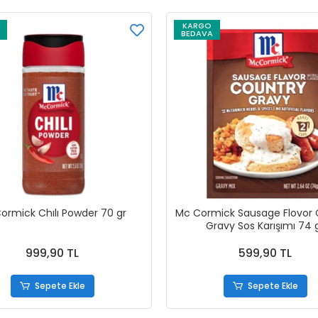
KARGO
BEDAVA
rmick Chılı Powder 70 gr
Mc Cormick Sausage Flovor 
Gravy Sos Karışımı 74 
999,90 TL
599,90 TL
Sepete Ekle
Sepete Ekle