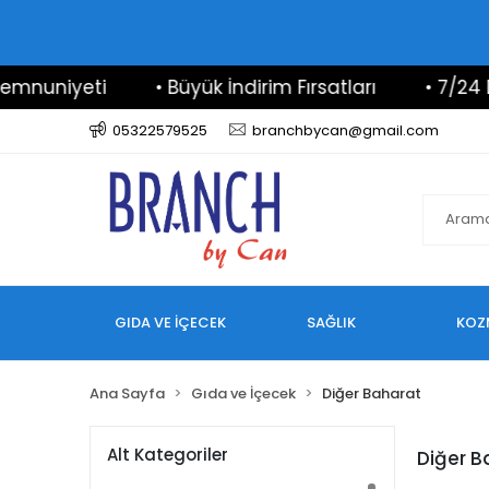
i
• Büyük İndirim Fırsatları
• 7/24 Destek & İl
05322579525
branchbycan@gmail.com
GIDA VE İÇECEK
SAĞLIK
KOZ
Ana Sayfa
Gıda ve İçecek
Diğer Baharat
Alt Kategoriler
Diğer B