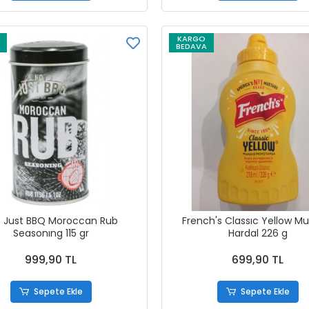
KARGO
BEDAVA
t Just BBQ Moroccan Rub
French's Classıc Yellow M
Seasonıng 115 gr
Hardal 226 g
999,90 TL
699,90 TL
Sepete Ekle
Sepete Ekle