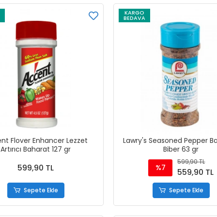
KARGO
BEDAVA
nt Flover Enhancer Lezzet
Lawry's Seasoned Pepper Ba
Artırıcı Baharat 127 gr
Biber 63 gr
599,90 TL
599,90 TL
%7
559,90 TL
Sepete Ekle
Sepete Ekle