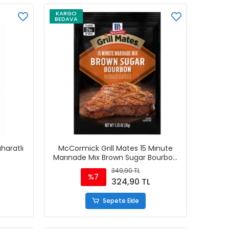
KARGO
BEDAVA
haratlı
McCormick Grıll Mates 15 Mınute
Marınade Mıx Brown Sugar Bourbon
35 gr
349,90 TL
%7
324,90 TL
Sepete Ekle