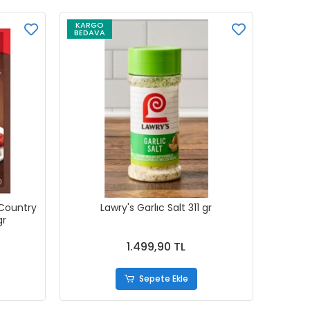
KARGO
BEDAVA
Country
Lawry's Garlıc Salt 311 gr
gr
1.499,90 TL
Sepete Ekle