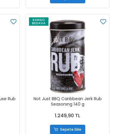
KARGO
BEDAVA
use Rub
Not Just BBQ Carıbbean Jerk Rub
Seasonıng 140 g
1.249,90 TL
Sepete Ekle