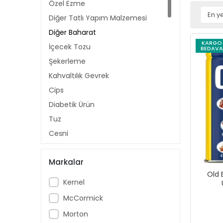
Özel Ezme
Diğer Tatlı Yapım Malzemesi
Diğer Baharat
KARGO
İçecek Tozu
BEDAVA
Şekerleme
Kahvaltılık Gevrek
Cips
Diabetik Ürün
Tuz
Çeşni
Bisküvi ve Kraker
Markalar
Diğer Şarküteri Ürünü
Old 
Kakao
Kernel
Gurme & Organik Ürünler
McCormick
Filtre ve Çekirdek Kahve
Morton
Granül Kahve