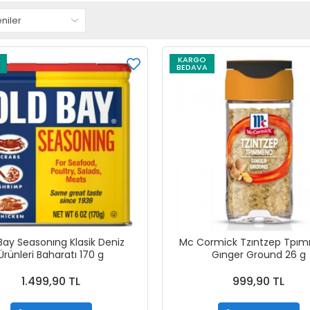
KARGO
BEDAVA
Bay Seasonıng Klasik Deniz
Mc Cormick Tzıntzep Tpı
Ürünleri Baharatı 170 g
Gınger Ground 26 g
1.499,90 TL
999,90 TL