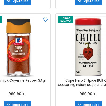
Sepete Ekle
Sepete Ekle
KARGO
BEDAVA
mick Cayenne Pepper 33 gr
Cape Herb & Spice RUB Ch
Seasonıng Indıan Nagaland 
g
999,90 TL
999,90 TL
Sepete Ekle
Sepete Ekle