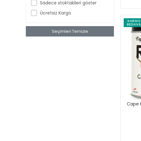
Sadece stoktakileri göster
Tatlandırıcı
Süt
Ücretsiz Kargo
KARGO
Puding
BEDAVA
Jelatin
Seçimleri Temizle
Müsli ve Granola
Kek & Pasta Karışımı
Tarçın
Vanilya
Kola
Makarna ve Salata Sosu
Turşu
Gıda Boyası
Cape 
Bardak Poşet Çay
Gıda Aroması
Diğer Konserve Ürünleri
Kuru Et