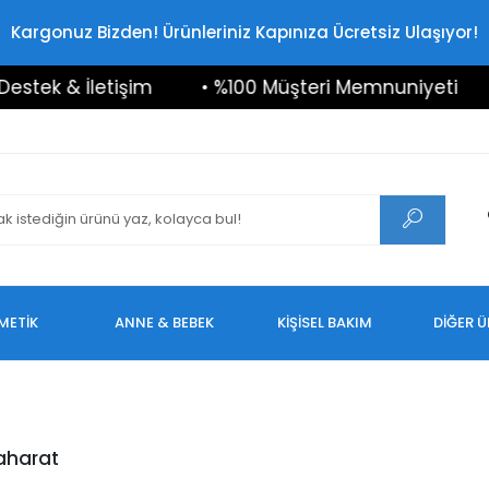
Kargonuz Bizden! Ürünleriniz Kapınıza Ücretsiz Ulaşıyor!
etişim
• %100 Müşteri Memnuniyeti
• Büyük İn
METİK
ANNE & BEBEK
KİŞİSEL BAKIM
DİĞER 
aharat