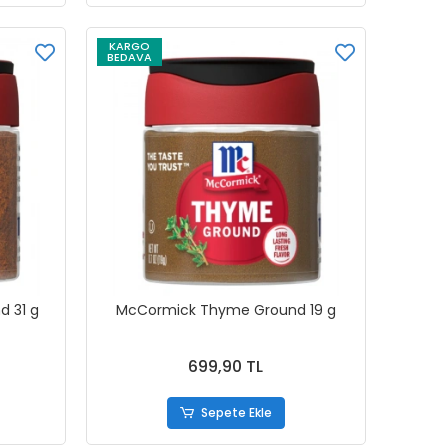
KARGO
BEDAVA
 31 g
McCormick Thyme Ground 19 g
699,90 TL
Sepete Ekle