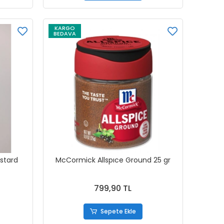
KARGO
BEDAVA
ustard
McCormick Allspıce Ground 25 gr
799,90 TL
Sepete Ekle