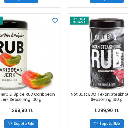
KARGO
BEDAVA
Herb & Spice RUB Carıbbean
Not Just BBQ Texan Steakho
Jerk Seasonıng 100 g
Seasonıng 160 g
1.299,90 TL
1.299,90 TL
Sepete Ekle
Sepete Ekle