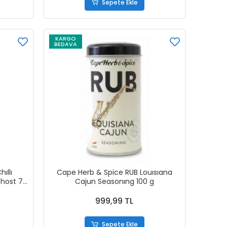
Sepete Ekle
KARGO
BEDAVA
ıllı
Cape Herb & Spice RUB Louısıana
Ghost 75
Cajun Seasonıng 100 g
999,99 TL
Sepete Ekle