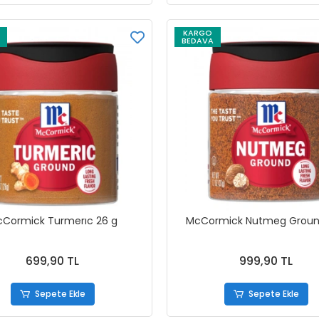
KARGO
BEDAVA
Cormick Turmerıc 26 g
McCormick Nutmeg Ground
699,90 TL
999,90 TL
Sepete Ekle
Sepete Ekle