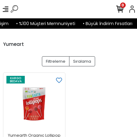
0
işim
• %100 Müşteri Memnuniyeti
• Büyük İndirim Fırsatları
Yumeart
Filtreleme
Sıralama
KARGO
BEDAVA
Yumearth Organıc Lollipop