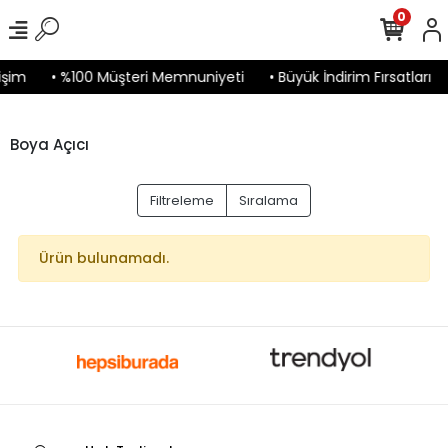
0
işim
• %100 Müşteri Memnuniyeti
• Büyük İndirim Fırsatları
Boya Açıcı
Filtreleme
Sıralama
Ürün bulunamadı.