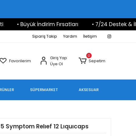
• Büyük İndirim Fırsatları
• 7/24 Destek & İletişi
Sipariş Takip
Yardım
İletişim
0
Giriş Yap
Favorilerim
Sepetim
Üye Ol
ÜRÜNLER
SÜPERMARKET
AKSESUAR
 5 Symptom Relıef 12 Lıquıcaps