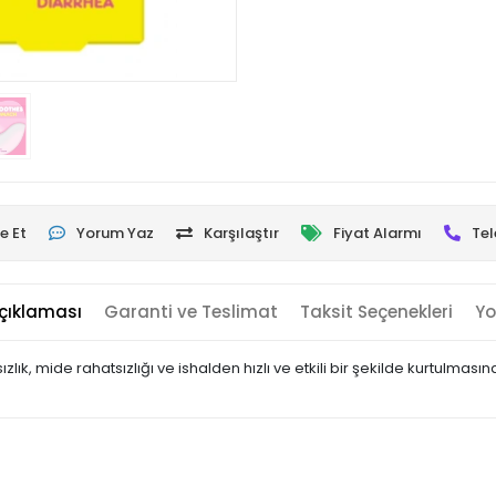
e Et
Yorum Yaz
Karşılaştır
Fiyat Alarmı
Tel
çıklaması
Garanti ve Teslimat
Taksit Seçenekleri
Yo
ık, mide rahatsızlığı ve ishalden hızlı ve etkili bir şekilde kurtulmasın