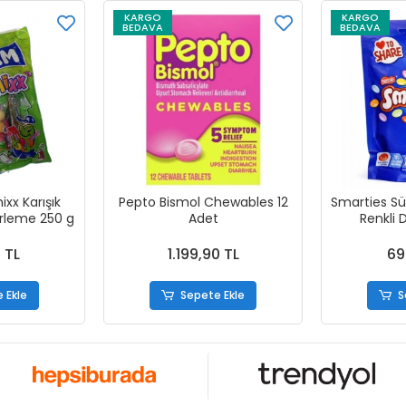
KARGO
KARGO
BEDAVA
BEDAVA
x Karışık
Pepto Bismol Chewables 12
Smarties Süt
erleme 250 g
Adet
Renkli 
 TL
1.199,90 TL
69
 Ekle
Sepete Ekle
S