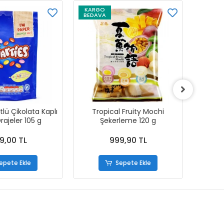
KARGO
KARG
BEDAVA
BEDAV
lü Çikolata Kaplı
Tropical Fruity Mochi
Pept
Drajeler 105 g
Şekerleme 120 g
9,00 TL
999,90 TL
epete Ekle
Sepete Ekle