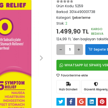
Ürün Kodu:
5259
Barkod:
3014490001738
Kategori:
Şekerleme
Stok:
2
KARGO
1.499,90 TL
BEDAVA
124,99 TL 'den başlayan taksitle
Sepete 
WHATSAPP İLE SİPARİŞ VE
Favorilerime ekle
Hızlı Gönderi
Güvenli Alışveriş