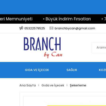
Memnuniyeti
• Büyük İndirim Fırsatları
• 7/24 
05322579525
branchbycan@gmail.com
GIDA VE İÇECEK
SAĞLIK
KOZ
Ana Sayfa
Gıda ve İçecek
Şekerleme