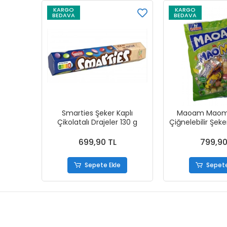
KARGO
KARGO
BEDAVA
BEDAVA
Smarties Şeker Kaplı
Maoam Maomix
Çikolatalı Drajeler 130 g
Çiğnelebilir Şek
699,90 TL
799,90
Sepete Ekle
Sepete