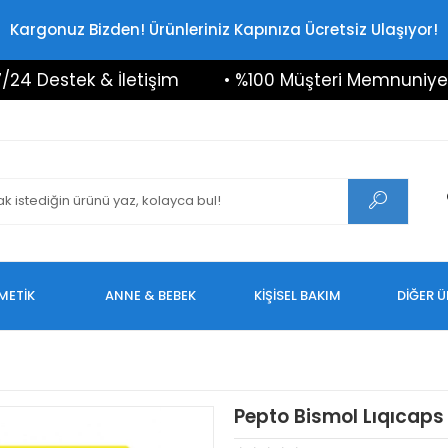
Kargonuz Bizden! Ürünleriniz Kapınıza Ücretsiz Ulaşıyor!
Destek & İletişim
• %100 Müşteri Memnuniyeti
METİK
ANNE & BEBEK
KİŞİSEL BAKIM
DİĞER 
Pepto Bismol Lıqıcaps