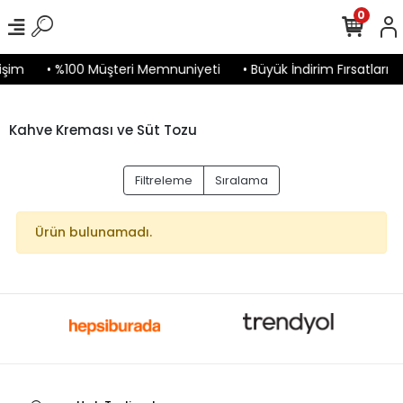
0
işim
• %100 Müşteri Memnuniyeti
• Büyük İndirim Fırsatları
Kahve Kreması ve Süt Tozu
Filtreleme
Sıralama
Ürün bulunamadı.