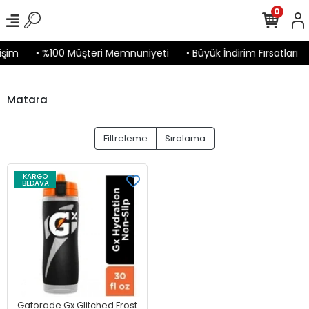
0
işim
• %100 Müşteri Memnuniyeti
• Büyük İndirim Fırsatları
Matara
Filtreleme
Sıralama
KARGO
BEDAVA
Gatorade Gx Glitched Frost