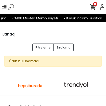
0
işim
• %100 Müşteri Memnuniyeti
• Büyük İndirim Fırsatları
Bandaj
Filtreleme
Sıralama
Ürün bulunamadı.