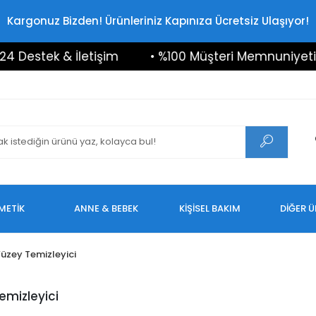
Kargonuz Bizden! Ürünleriniz Kapınıza Ücretsiz Ulaşıyor!
tek & İletişim
• %100 Müşteri Memnuniyeti
•
METİK
ANNE & BEBEK
KİŞİSEL BAKIM
DİĞER 
üzey Temizleyici
emizleyici