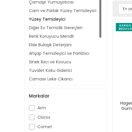
Çamaşır Yumuşatıcısı
Cam ve Parlak Yüzey Temizleyici
Yüzey Temizleyici
KARGO
Diğer Ev Temizlik Gereçleri
BEDAVA
Renk Koruyucu Mendil
Elde Bulaşık Deterjanı
Ahşap Temizleyici ve Parlatıcı
Sinek İlacı ve Kovucu
Tuvalet Koku Giderici
Çamaşır Leke Çıkarıcı
Kağıt Mendil
Markalar
Yağ Çözücü ve Kireç Sökücü
Hager
Tuvalet Temizleyici
Arm
Gümü
Çamaşır Deterjanı
Clorox
Makine Kireç Önleyici ve
Comet
Temizleyici