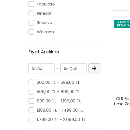
Fabuloso
Çamaşır Suyu
Temizlik Bezi
Pinesol
Lavabo Açıcı
Resolve
KARGO
BEDAVA
Gümüş Cilası
Weiman
Fiyat Aralıkları
-
300,00 TL - 599,00 TL
599,00 TL - 899,00 TL
CLR Br
899,00 TL - 1.199,00 TL
Lıme Za
1.199,00 TL - 1.499,00 TL
1.799,00 TL - 2.099,00 TL