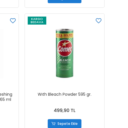
KARGO
BEDAVA
eshing
Wıth Bleach Powder 595 gr.
.65 ml
499,90 TL
Sepete Ekle