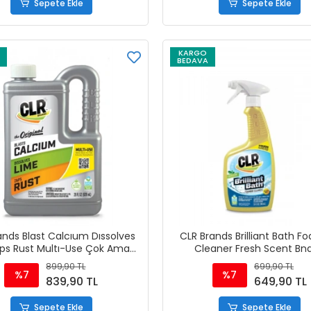
Sepete Ekle
Sepete Ekle
KARGO
BEDAVA
ands Blast Calcıum Dıssolves
CLR Brands Brilliant Bath F
ps Rust Multı-Use Çok Amaçlı
Cleaner Fresh Scent Bn
Temizleyici 828 ml
Temizleyici 768 ml
899,90 TL
699,90 TL
%7
%7
839,90 TL
649,90 TL
Sepete Ekle
Sepete Ekle