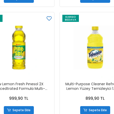
KARGO
BEDAVA
 Lemon Fresh Pınesol 2X
Multi-Purpose Cleaner Refr
cedtrated Formula Multı-
Lemon Yüzey Temizleyici 1
e Cleaner Yüzey Temizleyici
709 ml
999,90 TL
899,90 TL
Sepete Ekle
Sepete Ekle