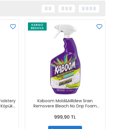
KARGO
BEDAVA
holstery
Kaboom Mold&Mildew Sraın
 Köpük
Removere Bleach No Drıp Foam
llanım
Genel Yüzey Temizleyici 887
623 g
999,90 TL