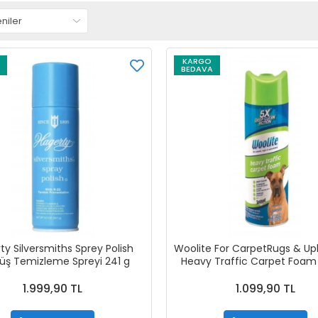
KARGO
BEDAVA
ty Silversmiths Sprey Polish
Woolite For CarpetRugs & Up
ş Temizleme Spreyi 241 g
Heavy Traffic Carpet Foam
Halı Temizleyici, Yoğun Ku
Lekelerine Karşı Koruma 
1.999,90 TL
1.099,90 TL