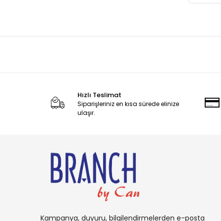
Hızlı Teslimat
Siparişleriniz en kısa sürede elinize
ulaşır.
Kampanya, duyuru, bilgilendirmelerden e-posta