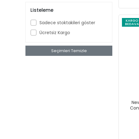
Listeleme
KARGO
Sadece stoktakileri göster
BEDAVA
Ücretsiz Kargo
Seçimleri Temizle
New
Con
Surfac