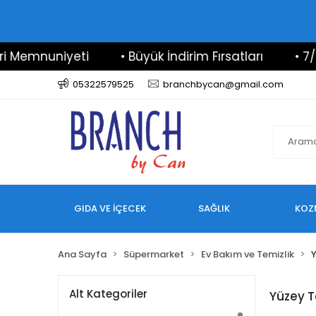
mnuniyeti
• Büyük İndirim Fırsatları
• 7/24 Des
05322579525
branchbycan@gmail.com
GIDA VE İÇECEK
SAĞLIK
KOZ
Ana Sayfa
Süpermarket
Ev Bakım ve Temizlik
Y
Alt Kategoriler
Yüzey T