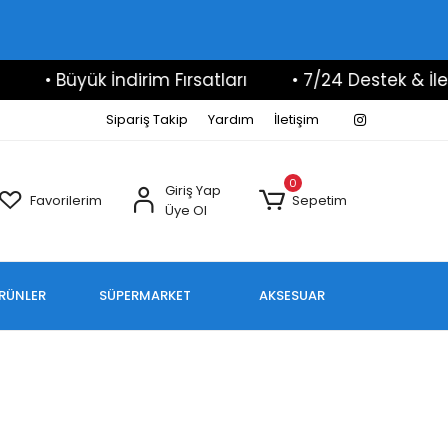
 Büyük İndirim Fırsatları
• 7/24 Destek & İletişim
Sipariş Takip
Yardım
İletişim
0
Giriş Yap
Favorilerim
Sepetim
Üye Ol
ÜRÜNLER
SÜPERMARKET
AKSESUAR