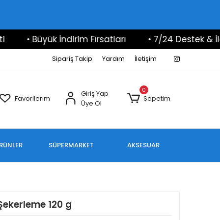
• Büyük İndirim Fırsatları
• 7/24 Destek & İletişim
Sipariş Takip
Yardım
İletişim
0
Giriş Yap
Favorilerim
Sepetim
Üye Ol
ÜRÜNLER
SÜPERMARKET
AKSESUAR
 Şekerleme 120 g