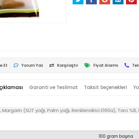
e Et
Yorum Yaz
Karşılaştır
Fiyat Alarmı
Tel
çıklaması
Garanti ve Teslimat
Taksit Seçenekleri
Yo
 Margarin (SÜT yağı, Palm yağı, Renklendirici E160a), Taro %8, S
100 gram başına