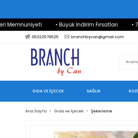
mnuniyeti
• Büyük İndirim Fırsatları
• 7/24 De
05322579525
branchbycan@gmail.com
GIDA VE İÇECEK
SAĞLIK
KOZ
Ana Sayfa
Gıda ve İçecek
Şekerleme