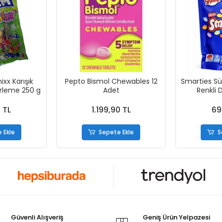
x Karışık
Pepto Bismol Chewables 12
Smarties Süt
erleme 250 g
Adet
Renkli 
 TL
1.199,90 TL
69
 Ekle
Sepete Ekle
S
Güvenli Alışveriş
Geniş Ürün Yelpazesi