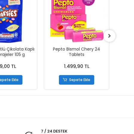
lü Çikolata Kaplı
Pepto Bismol Chery 24
Pept
Drajeler 105 g
Tablets
Sympto
9,00 TL
1.499,90 TL
epete Ekle
Sepete Ekle
7 / 24 DESTEK