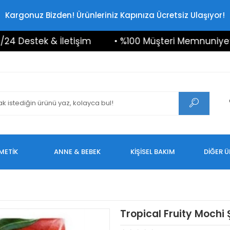
Kargonuz Bizden! Ürünleriniz Kapınıza Ücretsiz Ulaşıyor!
stek & İletişim
• %100 Müşteri Memnuniyeti
METİK
ANNE & BEBEK
KİŞİSEL BAKIM
DİĞER 
Tropical Fruity Mochi