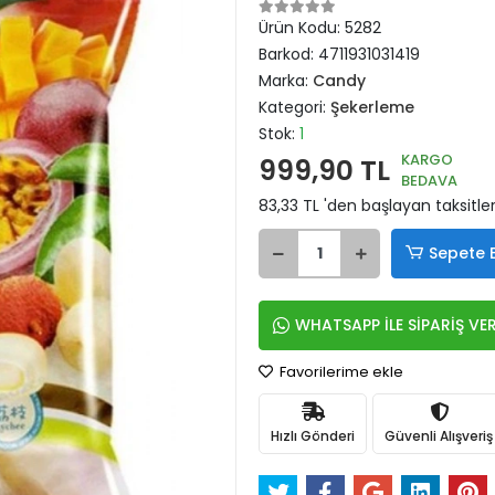
Ürün Kodu:
5282
Barkod:
4711931031419
Marka:
Candy
Kategori:
Şekerleme
Stok:
1
KARGO
999,90 TL
BEDAVA
83,33 TL 'den başlayan taksitler
Sepete 
WHATSAPP İLE SİPARİŞ VE
Favorilerime ekle
Hızlı Gönderi
Güvenli Alışveriş