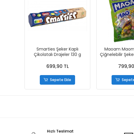
Smarties Şeker Kaplı
Maoam Maomix
Çikolatalı Drajeler 130 g
Çiğnelebilir Şek
699,90 TL
799,90
Sepete Ekle
Sepete
Hızlı Teslimat