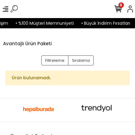
0
işim
• %100 Müşteri Memnuniyeti
• Büyük İndirim Fırsatları
Avantajlı Ürün Paketi
Filtreleme
Sıralama
Ürün bulunamadı.