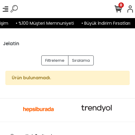
0
işim
• %100 Müşteri Memnuniyeti
• Büyük İndirim Fırsatları
Jelatin
Filtreleme
Sıralama
Ürün bulunamadı.