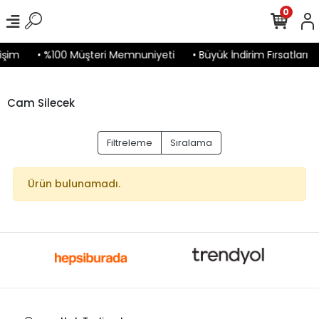
0
işim
• %100 Müşteri Memnuniyeti
• Büyük İndirim Fırsatları
Cam Silecek
Filtreleme
Sıralama
Ürün bulunamadı.