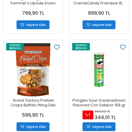
Yummer's Upsıde Down
CremeCandy Frıandıse 160
Berry Bıte Çikolatalı Çilekli
gr
799,90 TL
899,90 TL
Kakao Bisküvileri 135 g
Sepete Ekle
Sepete Ekle
KARGO
KARGO
BEDAVA
BEDAVA
Snack Factory Pretzel
Prıngles Sour Cream&0nıon
Crisps Buffalo Wing Delı
Flavored Con Sabbor 158 gr
Style Cips 204 gr
369,90 TL
599,90 TL
%7
344,01 TL
Sepete Ekle
Sepete Ekle