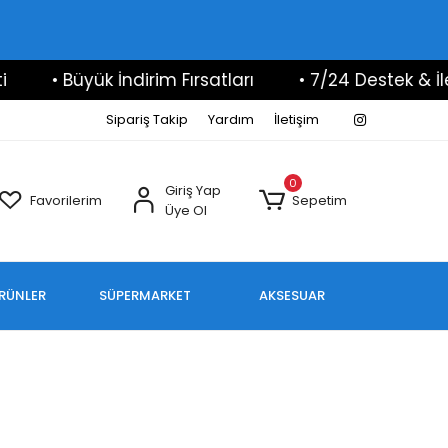
• Büyük İndirim Fırsatları
• 7/24 Destek & İleti
Sipariş Takip
Yardım
İletişim
0
Giriş Yap
Favorilerim
Sepetim
Üye Ol
ÜRÜNLER
SÜPERMARKET
AKSESUAR