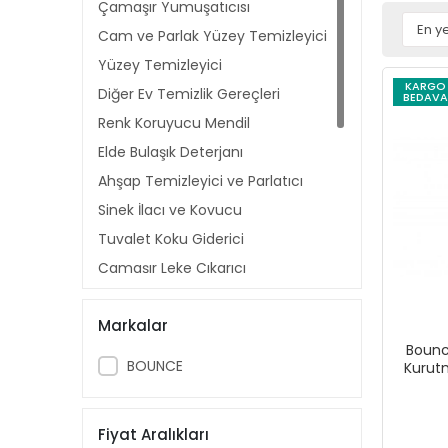
Çamaşır Yumuşatıcısı
Cam ve Parlak Yüzey Temizleyici
Yüzey Temizleyici
KARGO
Diğer Ev Temizlik Gereçleri
BEDAVA
Renk Koruyucu Mendil
Elde Bulaşık Deterjanı
Ahşap Temizleyici ve Parlatıcı
Sinek İlacı ve Kovucu
Tuvalet Koku Giderici
Çamaşır Leke Çıkarıcı
Kağıt Mendil
Markalar
Yağ Çözücü ve Kireç Sökücü
Bounc
Tuvalet Temizleyici
BOUNCE
Kurut
Çamaşır Deterjanı
Makine Kireç Önleyici ve
Fiyat Aralıkları
Temizleyici