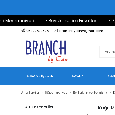
 Memnuniyeti
• Büyük İndirim Fırsatları
• 7/24
05322579525
branchbycan@gmail.com
GIDA VE İÇECEK
SAĞLIK
KOZ
Ana Sayfa
Süpermarket
Ev Bakım ve Temizlik
K
Alt Kategoriler
Kağıt M