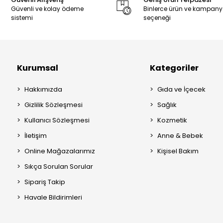
Güvenli ve kolay ödeme
Binlerce ürün ve kampan
sistemi
seçeneği
Kurumsal
Kategoriler
Hakkımızda
Gıda ve İçecek
Gizlilik Sözleşmesi
Sağlık
Kullanıcı Sözleşmesi
Kozmetik
İletişim
Anne & Bebek
Online Mağazalarımız
Kişisel Bakım
Sıkça Sorulan Sorular
Sipariş Takip
Havale Bildirimleri