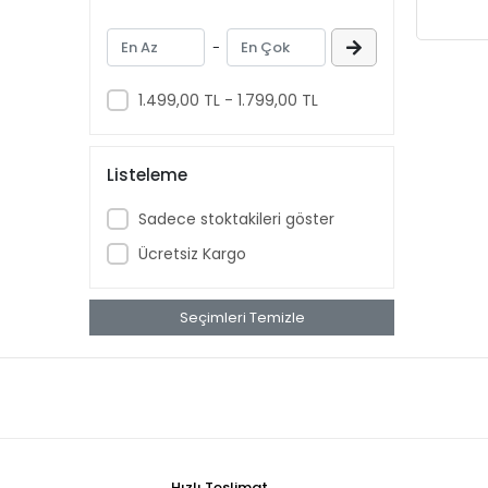
Çamaşır Suyu
Temizlik Bezi
-
Lavabo Açıcı
1.499,00 TL - 1.799,00 TL
Gümüş Cilası
Listeleme
Sadece stoktakileri göster
Ücretsiz Kargo
Seçimleri Temizle
Hızlı Teslimat