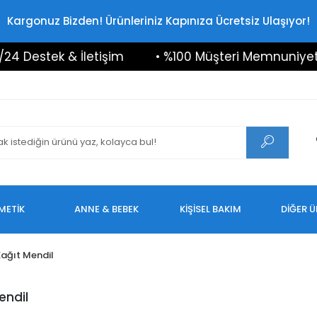
Kargonuz Bizden! Ürünleriniz Kapınıza Ücretsiz Ulaşıyor!
 Destek & İletişim
• %100 Müşteri Memnuniyeti
METİK
ANNE & BEBEK
KİŞİSEL BAKIM
DİĞER 
ağıt Mendil
endil