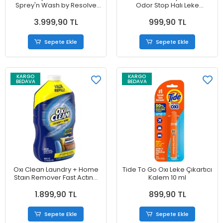
Sprey'n Wash by Resolve
Odor Stop Halı Leke
Leke Çıkartıcı 4.26 Litre ve
Çıkartıcısı 850 ml
3.999,90 TL
999,90 TL
650 ml Sprey Hediyeli
Sepete Ekle
Sepete Ekle
KARGO
KARGO
BEDAVA
BEDAVA
Oxı Clean Laundry + Home
Tide To Go Oxı Leke Çıkartıcı
Staın Remover Fast Actıng
Kalem 10 ml
Leke Çıkartıcı 1,65 ml
1.899,90 TL
899,90 TL
Sepete Ekle
Sepete Ekle