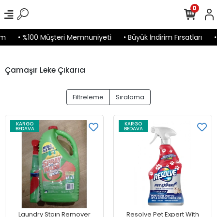
0
m
• %100 Müşteri Memnuniyeti
• Büyük İndirim Fırsatları
• 
Çamaşır Leke Çıkarıcı
Filtreleme
Sıralama
KARGO
KARGO
BEDAVA
BEDAVA
Laundry Staın Remover
Resolve Pet Expert With