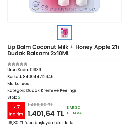
Lip Balm Coconut Milk + Honey Apple 2'li
Dudak Balsamı 2x10ML
Ürün Kodu:
01939
Barkod:
840044712646
Marka:
eos
Kategori:
Dudak Kremi ve Peelingi
Stok:
2
1.499,90 TL
%7
KARGO
1.401,64 TL
BEDAVA
indirim
116,80 TL 'den başlayan taksitlerle