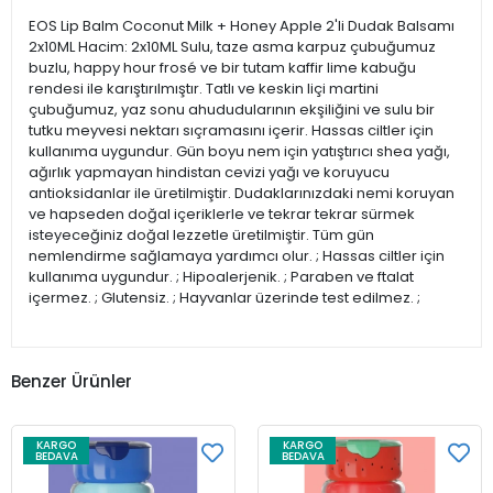
EOS Lip Balm Coconut Milk + Honey Apple 2'li Dudak Balsamı
2x10ML Hacim: 2x10ML Sulu, taze asma karpuz çubuğumuz
buzlu, happy hour frosé ve bir tutam kaffir lime kabuğu
rendesi ile karıştırılmıştır. Tatlı ve keskin liçi martini
çubuğumuz, yaz sonu ahududularının ekşiliğini ve sulu bir
tutku meyvesi nektarı sıçramasını içerir. Hassas ciltler için
kullanıma uygundur. Gün boyu nem için yatıştırıcı shea yağı,
ağırlık yapmayan hindistan cevizi yağı ve koruyucu
antioksidanlar ile üretilmiştir. Dudaklarınızdaki nemi koruyan
ve hapseden doğal içeriklerle ve tekrar tekrar sürmek
isteyeceğiniz doğal lezzetle üretilmiştir. Tüm gün
nemlendirme sağlamaya yardımcı olur. ; Hassas ciltler için
kullanıma uygundur. ; Hipoalerjenik. ; Paraben ve ftalat
içermez. ; Glutensiz. ; Hayvanlar üzerinde test edilmez. ;
Benzer Ürünler
KARGO
KARGO
BEDAVA
BEDAVA