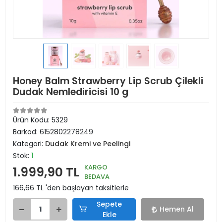
Honey Balm Strawberry Lip Scrub Çilekli
Dudak Nemlediricisi 10 g
Ürün Kodu:
5329
Barkod:
6152802278249
Kategori:
Dudak Kremi ve Peelingi
Stok:
1
KARGO
1.999,90 TL
BEDAVA
166,66 TL 'den başlayan taksitlerle
Sepete
Hemen Al
Ekle