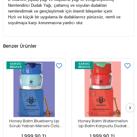
Nemlendirici Dudak Yağı, çatlamış ve soyulan dudakları
nemlendirmek ve gençleştirmek için önemli bileşenler içerir.
Hızlı ve küçük bir uygulama ile dudaklarınız pürüzsüz, nemli ve
soyulmaya karşı korunmasına yardıcı olur.
Benzer Ürünler
KARGO
KARGO
BEDAVA
BEDAVA
Honey Balm Blueberry Lip
Honey Balm Watermelon
Scrub Yaban Mersini Özlü
Lip Balm Karpuzlu Dudak
Dudak Nemlendiricisi 10 g
Nemlendiricisi 6.5 g
1.999,90 TL
1.999,90 TL