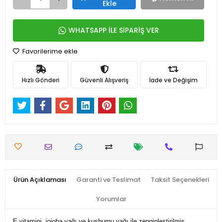
Ekle
WHATSAPP İLE SİPARİŞ VER
Favorilerime ekle
Hızlı Gönderi
Güvenli Alışveriş
İade ve Değişim
Ürün Açıklaması
Garanti ve Teslimat
Taksit Seçenekleri
Yorumlar
E vitamini, jojoba yağı ve kuşburnu yağı ile zenginleştirilmiş