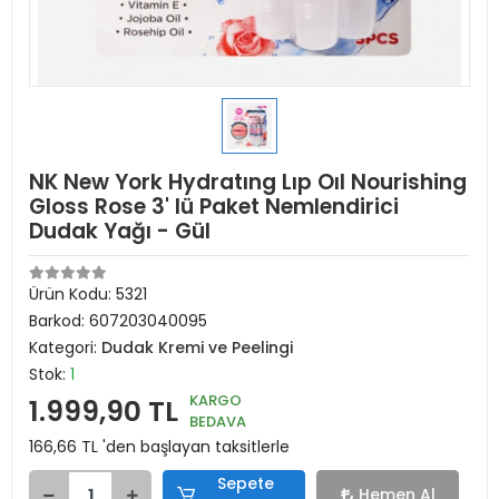
NK New York Hydratıng Lıp Oıl Nourishing
Gloss Rose 3' lü Paket Nemlendirici
Dudak Yağı - Gül
Ürün Kodu:
5321
Barkod:
607203040095
Kategori:
Dudak Kremi ve Peelingi
Stok:
1
KARGO
1.999,90 TL
BEDAVA
166,66 TL 'den başlayan taksitlerle
Sepete
Hemen Al