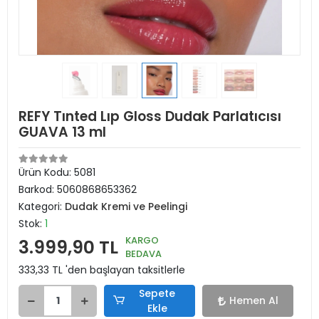
REFY Tınted Lıp Gloss Dudak Parlatıcısı
GUAVA 13 ml
Ürün Kodu:
5081
Barkod:
5060868653362
Kategori:
Dudak Kremi ve Peelingi
Stok:
1
KARGO
3.999,90 TL
BEDAVA
333,33 TL 'den başlayan taksitlerle
Sepete
Hemen Al
Ekle