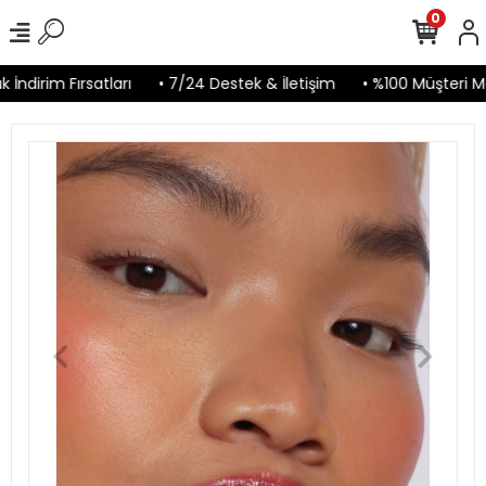
0
İndirim Fırsatları
• 7/24 Destek & İletişim
• %100 Müşteri M