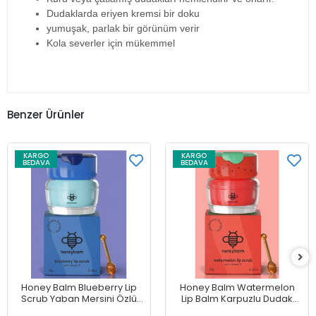
Dudaklarda eriyen kremsi bir doku
yumuşak, parlak bir görünüm verir
Kola severler için mükemmel
Benzer Ürünler
KARGO
KARGO
BEDAVA
BEDAVA
Honey Balm Blueberry Lip
Honey Balm Watermelon
Scrub Yaban Mersini Özlü
Lip Balm Karpuzlu Dudak
Dudak Nemlendiricisi 10 g
Nemlendiricisi 6.5 g