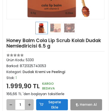
Honey Balm Cola Lip Scrub Kolalı Dudak
Nemlediricisi 6.5 g
Ürün Kodu:
5330
Barkod:
8721325743053
Kategori:
Dudak Kremi ve Peelingi
Stok:
1
KARGO
1.999,90 TL
BEDAVA
166,66 TL 'den başlayan taksitlerle
Sepete
Hemen Al
Ekle