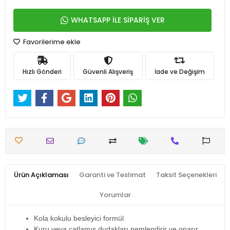
WHATSAPP İLE SİPARİŞ VER
Favorilerime ekle
Hızlı Gönderi
Güvenli Alışveriş
İade ve Değişim
Ürün Açıklaması
Garanti ve Teslimat
Taksit Seçenekleri
Yorumlar
Kola kokulu besleyici formül
Kuru veya çatlamış dudakları nemlendirir ve onarır.