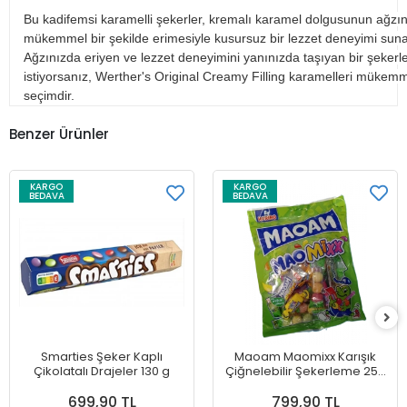
Bu kadifemsi karamelli şekerler, kremalı karamel dolgusunun ağzı
mükemmel bir şekilde erimesiyle kusursuz bir lezzet deneyimi suna
Ağzınızda eriyen ve lezzet deneyimini yanınızda taşıyan bir şeker
istiyorsanız, Werther's Original Creamy Filling karamelleri mükemm
seçimdir.
Benzer Ürünler
KARGO
KARGO
BEDAVA
BEDAVA
Smarties Şeker Kaplı
Maoam Maomixx Karışık
Çikolatalı Drajeler 130 g
Çiğnelebilir Şekerleme 250
g
699,90 TL
799,90 TL