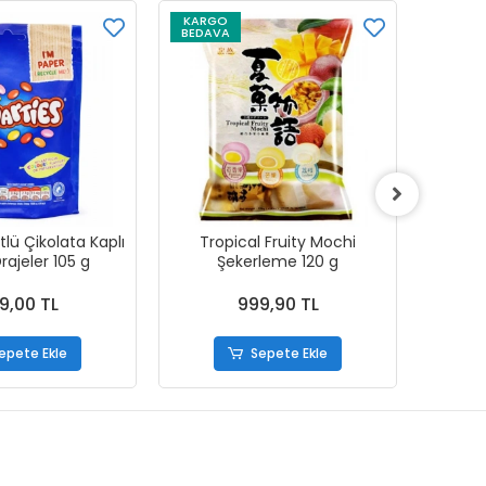
KARGO
KARG
BEDAVA
BEDAV
lü Çikolata Kaplı
Tropical Fruity Mochi
Pept
Drajeler 105 g
Şekerleme 120 g
9,00 TL
999,90 TL
epete Ekle
Sepete Ekle