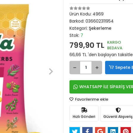
Ürün Kodu:
4969
Barkod:
036602311954
Kategori:
Şekerleme
Stok:
7
KARGO
799,90 TL
BEDAVA
66,66 TL 'den başlayan taksitle
Sepete 
WHATSAPP İLE SİPARİŞ VE
Favorilerime ekle
Hızlı Gönderi
Güvenli Alışveriş