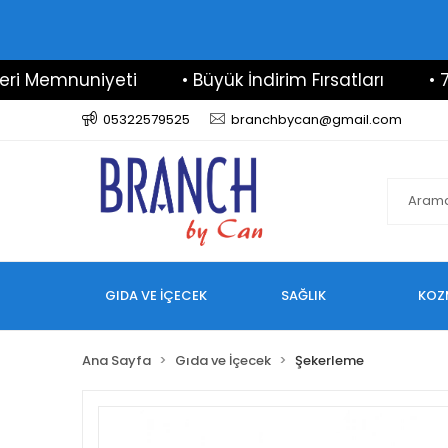
emnuniyeti
• Büyük İndirim Fırsatları
• 7/24 D
05322579525
branchbycan@gmail.com
GIDA VE İÇECEK
SAĞLIK
KOZ
Ana Sayfa
Gıda ve İçecek
Şekerleme