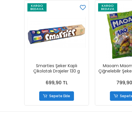
KARGO
KARGO
BEDAVA
BEDAVA
Smarties Şeker Kaplı
Maoam Maomix
Çikolatalı Drajeler 130 g
Çiğnelebilir Şek
699,90 TL
799,90
Sepete Ekle
Sepete