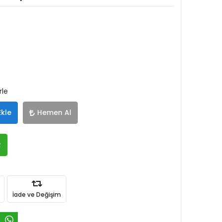
rle
Ekle
Hemen Al
R
İade ve Değişim