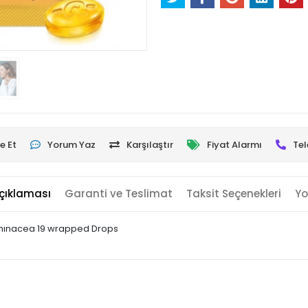
e Et
Yorum Yaz
Karşılaştır
Fiyat Alarmı
Tel
çıklaması
Garanti ve Teslimat
Taksit Seçenekleri
Yo
chınacea 19 wrapped Drops