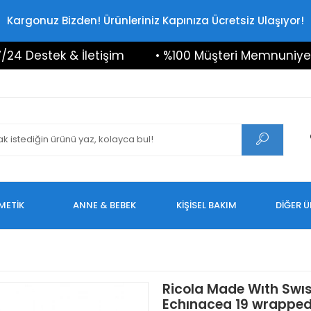
Kargonuz Bizden! Ürünleriniz Kapınıza Ücretsiz Ulaşıyor!
estek & İletişim
• %100 Müşteri Memnuniyeti
METİK
ANNE & BEBEK
KİŞİSEL BAKIM
DİĞER 
Ricola Made Wıth Swı
Echınacea 19 wrapped