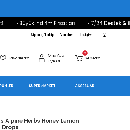
• Büyük İndirim Fırsatları
• 7/24 Destek & İletişi
Sipariş Takip
Yardım
İletişim
0
Giriş Yap
Favorilerim
Sepetim
Üye Ol
ÜRÜNLER
SÜPERMARKET
AKSESUAR
ss Alpıne Herbs Honey Lemon
 Drops