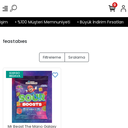
0
işim
• %100 Müşteri Memnuniyeti
• Büyük İndirim Fırsatları
feastabıes
Filtreleme
Sıralama
KARGO
BEDAVA
Mr Beast The Marıo Galaxy