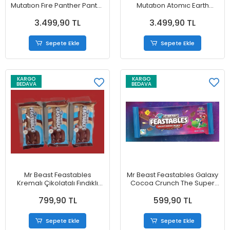
Mutatıon Fıre Panther Panter
Mutatıon Atomıc Earth
Figürlü Oyuncak
Panther Panter Figürlü
3.499,90 TL
3.499,90 TL
Oyuncak
Sepete Ekle
Sepete Ekle
KARGO
KARGO
BEDAVA
BEDAVA
Mr Beast Feastables
Mr Beast Feastables Galaxy
Kremalı Çikolatalı Fındıklı
Cocoa Crunch The Super
Bar 3'lü 40g x 3
Marıo Galaxy Movıe
799,90 TL
599,90 TL
Çikolata 60 gr
Sepete Ekle
Sepete Ekle