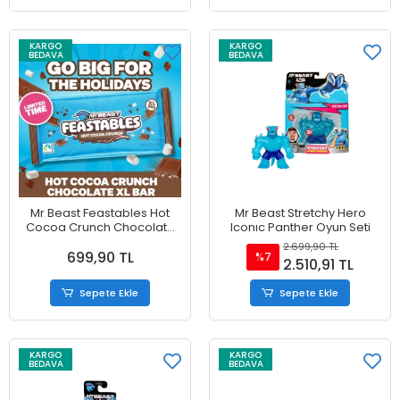
KARGO
KARGO
BEDAVA
BEDAVA
Mr Beast Feastables Hot
Mr Beast Stretchy Hero
Cocoa Crunch Chocolate
Iconıc Panther Oyun Seti
XL 95 gr
2.699,90 TL
699,90 TL
%7
2.510,91 TL
Sepete Ekle
Sepete Ekle
KARGO
KARGO
BEDAVA
BEDAVA