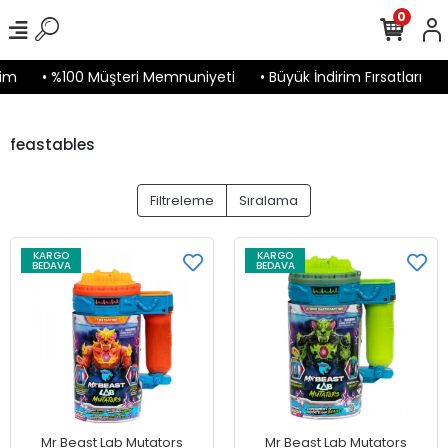
0
im
• %100 Müşteri Memnuniyeti
• Büyük İndirim Fırsatları
•
feastables
Filtreleme
Sıralama
KARGO
KARGO
BEDAVA
BEDAVA
Mr Beast Lab Mutators
Mr Beast Lab Mutators