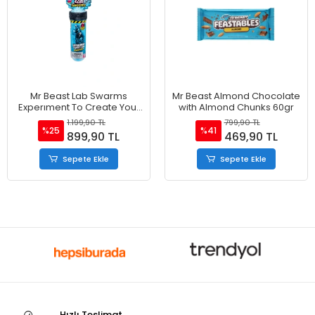
Mr Beast Lab Swarms
Mr Beast Almond Chocolate
Experıment To Create Your
with Almond Chunks 60gr
Swarms Oyun Seti
1.199,90 TL
799,90 TL
%25
%41
899,90 TL
469,90 TL
Sepete Ekle
Sepete Ekle
Hızlı Teslimat