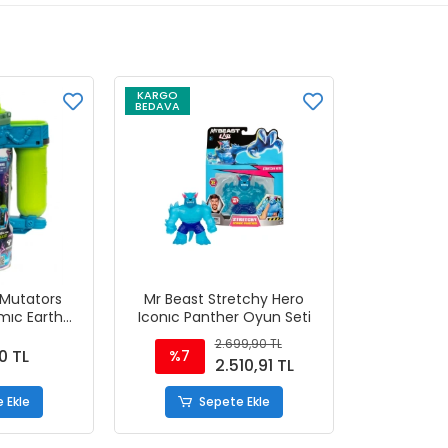
KARGO
BEDAVA
 Mutators
Mr Beast Stretchy Hero
mıc Earth
Iconıc Panther Oyun Seti
r Figürlü
2.699,90 TL
ak
0 TL
%7
2.510,91 TL
 Ekle
Sepete Ekle