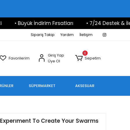
• Büyük İndirim Fırsatları
• 7/24 Destek & İletişi
Sipariş Takip
Yardım
İletişim
0
Giriş Yap
Favorilerim
Sepetim
Üye Ol
ÜRÜNLER
SÜPERMARKET
AKSESUAR
Experıment To Create Your Swarms