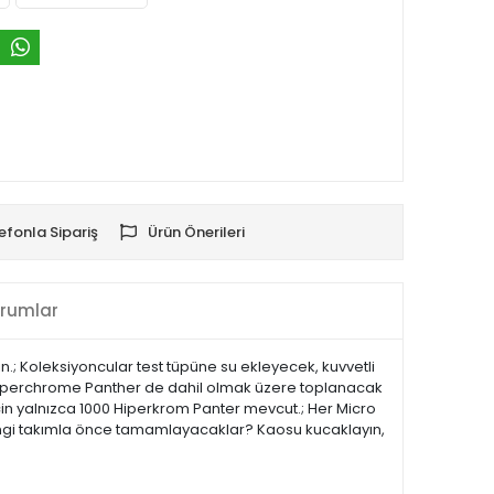
efonla Sipariş
Ürün Önerileri
rumlar
n.; Koleksiyoncular test tüpüne su ekleyecek, kuvvetli
n Hyperchrome Panther de dahil olmak üzere toplanacak
için yalnızca 1000 Hiperkrom Panter mevcut.; Her Micro
 hangi takımla önce tamamlayacaklar? Kaosu kucaklayın,