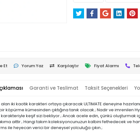
e Et
Yorum Yaz
Karşılaştır
Fiyat Alarmı
Tel
çıklaması
Garanti ve Teslimat
Taksit Seçenekleri
Yo
alan iki kaotik karakteri ortaya çıkaracak ULTIMATE deneyine hazırlanı
ın bir köpürme kümesinden çıktığına tanık olacak.; Nadir ve imrenile
karakteriyle keşif sizi bekliyor.; Ancak acele edin, çünkü oluşturmak 
 takıma aittir.; Hangi takım koleksiyoncunuzun kalbini fethedecek ve
rms ile heyecan verici bir deneysel yolculuğa çıkın.;