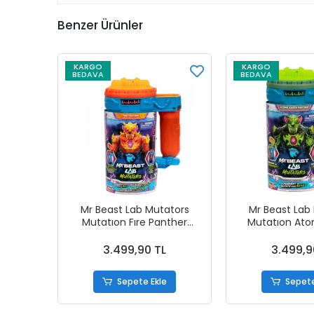
Benzer Ürünler
KARGO
KARGO
BEDAVA
BEDAVA
Mr Beast Lab Mutators
Mr Beast Lab
Mutatıon Fıre Panther
Mutatıon Ato
Panter Figürlü Oyuncak
Panther Pante
Oyunc
3.499,90 TL
3.499,9
Sepete Ekle
Sepete