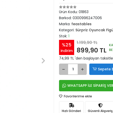
Ürün Kodu:
01863
Barkod:
0300996247006
Marka:
feastables
Kategori:
Sürpriz Oyuncak Fig
Stok:
1
1.199,90 TL
%25
K
899,90 TL
B
indirim
74,99 TL 'den başlayan taksitle
Sepete 
WHATSAPP İLE SİPARİŞ VE
Favorilerime ekle
Hızlı Gönderi
Güvenli Alışveriş