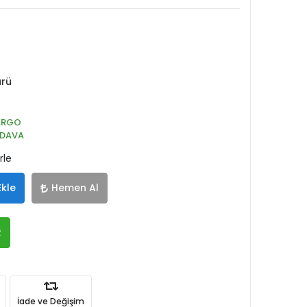
ürü
ARGO
EDAVA
rle
Ekle
Hemen Al
R
İade ve Değişim