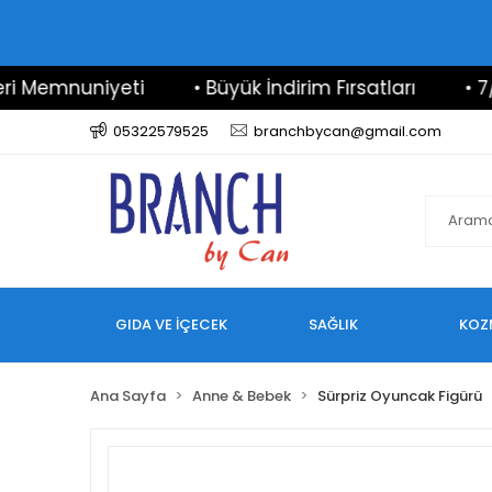
emnuniyeti
• Büyük İndirim Fırsatları
• 7/24 D
05322579525
branchbycan@gmail.com
GIDA VE İÇECEK
SAĞLIK
KOZ
Ana Sayfa
Anne & Bebek
Sürpriz Oyuncak Figürü