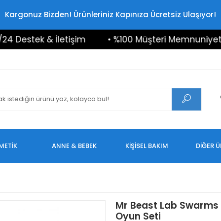
Kargonuz Bizden! Ürünleriniz Kapınıza Ücretsiz Ulaşıyor!
estek & İletişim
• %100 Müşteri Memnuniyeti
METİK
ANNE & BEBEK
KİŞİSEL BAKIM
DİĞER 
Mr Beast Lab Swarms 
Oyun Seti