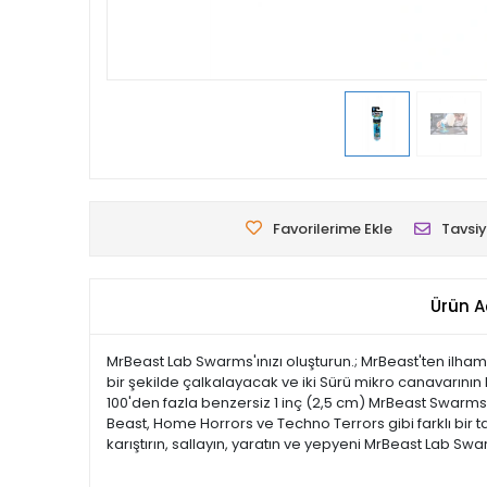
Favorilerime Ekle
Tavsiy
Ürün A
MrBeast Lab Swarms'ınızı oluşturun.; MrBeast'ten ilham 
bir şekilde çalkalayacak ve iki Sürü mikro canavarın
100'den fazla benzersiz 1 inç (2,5 cm) MrBeast Swarms 
Beast, Home Horrors ve Techno Terrors gibi farklı bir
karıştırın, sallayın, yaratın ve yepyeni MrBeast Lab Swa