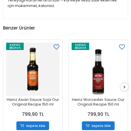
Tereyağlı karamel aroması – kahveye veya süte eklemek
için mükemmel, kalorisiz.
Benzer Ürünler
KARGO
KARGO
BEDAVA
BEDAVA
Heınz Asıan Sauce Soja Our
Heınz Worcester Sauce Our
Orıgınal Recıpe 150 ml
Orıgınal Recıpe 150 ml
799,90 TL
799,90 TL
Sepete Ekle
Sepete Ekle