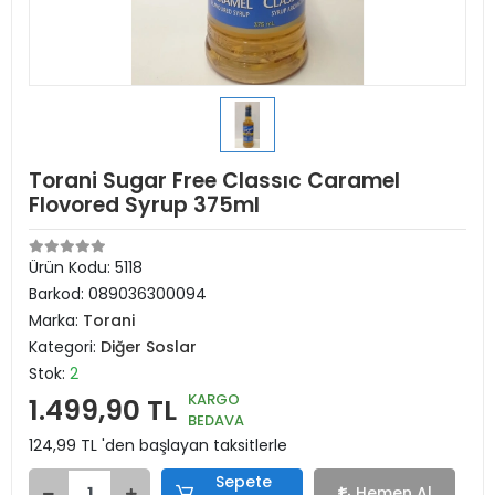
Torani Sugar Free Classıc Caramel
Flovored Syrup 375ml
Ürün Kodu:
5118
Barkod:
089036300094
Marka:
Torani
Kategori:
Diğer Soslar
Stok:
2
KARGO
1.499,90 TL
BEDAVA
124,99 TL 'den başlayan taksitlerle
Sepete
Hemen Al