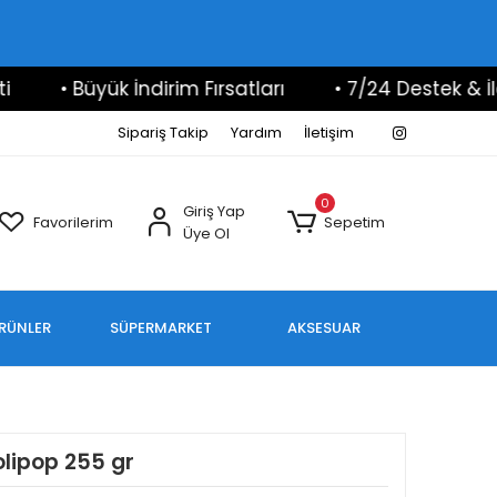
• Büyük İndirim Fırsatları
• 7/24 Destek & İletişi
Sipariş Takip
Yardım
İletişim
0
Giriş Yap
Favorilerim
Sepetim
Üye Ol
ÜRÜNLER
SÜPERMARKET
AKSESUAR
lipop 255 gr