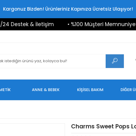
Kargonuz Bizden! Ürünleriniz Kapınıza Ücretsiz Ulaşıyor!
estek & İletişim
• %100 Müşteri Memnuniyeti
METİK
ANNE & BEBEK
KİŞİSEL BAKIM
DİĞER 
Charms Sweet Pops Lo