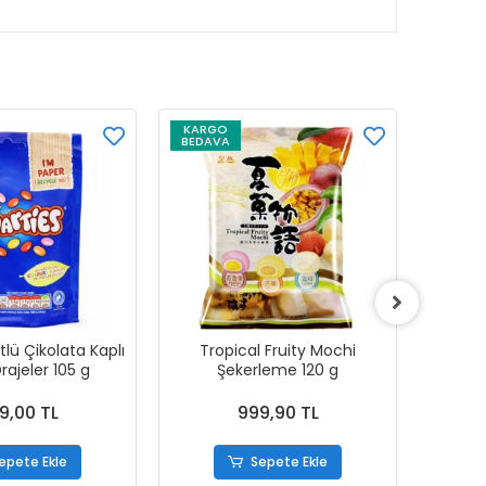
KARGO
KARG
BEDAVA
BEDAV
lü Çikolata Kaplı
Tropical Fruity Mochi
Pept
Drajeler 105 g
Şekerleme 120 g
9,00 TL
999,90 TL
epete Ekle
Sepete Ekle