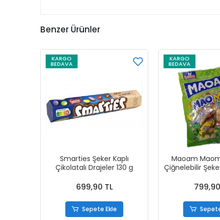
Benzer Ürünler
KARGO
KARGO
BEDAVA
BEDAVA
Smarties Şeker Kaplı
Maoam Maomix
Çikolatalı Drajeler 130 g
Çiğnelebilir Şek
699,90 TL
799,90
Sepete Ekle
Sepete