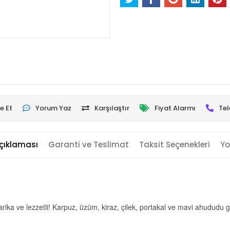
e Et
Yorum Yaz
Karşılaştır
Fiyat Alarmı
Tel
çıklaması
Garanti ve Teslimat
Taksit Seçenekleri
Yo
ka ve lezzetli! Karpuz, üzüm, kiraz, çilek, portakal ve mavi ahududu gib