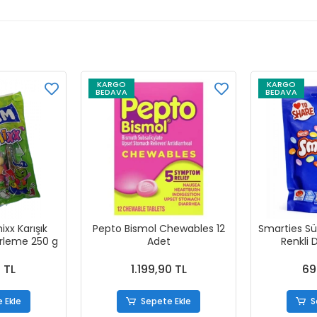
KARGO
KARGO
BEDAVA
BEDAVA
x Karışık
Pepto Bismol Chewables 12
Smarties Süt
erleme 250 g
Adet
Renkli 
 TL
1.199,90 TL
69
 Ekle
Sepete Ekle
S