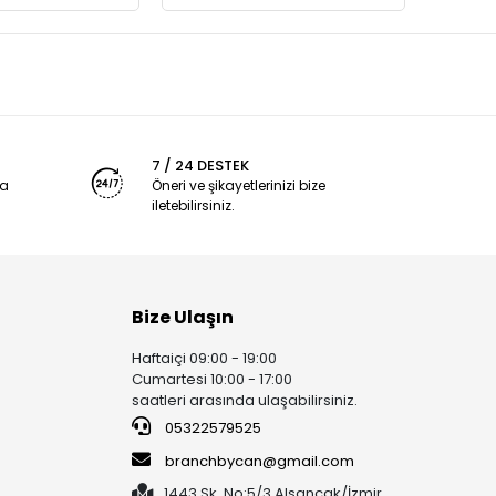
7 / 24 DESTEK
ya
Öneri ve şikayetlerinizi bize
iletebilirsiniz.
Bize Ulaşın
Haftaiçi 09:00 - 19:00
Cumartesi 10:00 - 17:00
saatleri arasında ulaşabilirsiniz.
05322579525
branchbycan@gmail.com
1443 Sk. No:5/3 Alsancak/İzmir