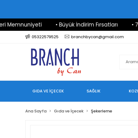
emnuniyeti
• Büyük İndirim Fırsatları
• 7/24 D
05322579525
branchbycan@gmail.com
GIDA VE İÇECEK
SAĞLIK
KOZ
Ana Sayfa
Gıda ve İçecek
Şekerleme