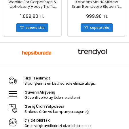
Woolite For CarpetRugs &
Kaboom Mold&Mildew
Upholstery Heavy Traffic
Sraın Removere Bleach No
Carpet Foam Köpük Halı
Drıp Foam Genel Yüzey
1.099,90 TL
999,90 TL
Temizleyici, Yoğun Kullanım
Temizleyici 887
Lekelerine Karşı Koruma
623 g
Sepete Ekle
Sepete Ekle
Hızlı Teslimat
Siparişleriniz en kısa sürede elinize ulaşır.
Güvenli Alışveriş
Güvenli ve kolay ödeme sistemi
Geniş Ürün Yelpazesi
Binlerce ürün ve kampanya seçeneği
7 / 24 DESTEK
Öneri ve şikayetlerinizi bize iletebilirsiniz.