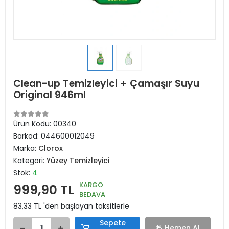
Clean-up Temizleyici + Çamaşır Suyu
Original 946ml
Ürün Kodu:
00340
Barkod:
044600012049
Marka:
Clorox
Kategori:
Yüzey Temizleyici
Stok:
4
KARGO
999,90 TL
BEDAVA
83,33 TL 'den başlayan taksitlerle
Sepete
Hemen Al