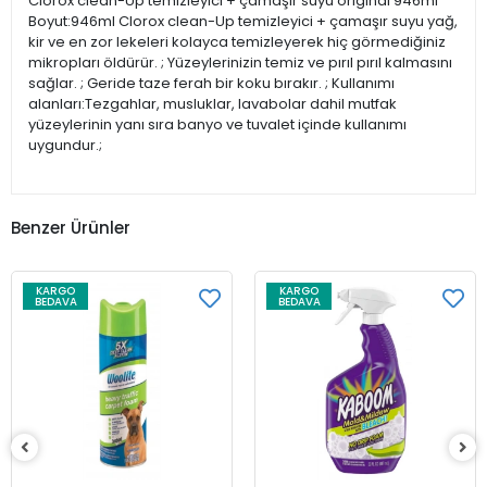
Clorox clean-Up temizleyici + çamaşır suyu original 946ml
Boyut:946ml Clorox clean-Up temizleyici + çamaşır suyu yağ,
kir ve en zor lekeleri kolayca temizleyerek hiç görmediğiniz
mikropları öldürür. ; Yüzeylerinizin temiz ve pırıl pırıl kalmasını
sağlar. ; Geride taze ferah bir koku bırakır. ; Kullanımı
alanları:Tezgahlar, musluklar, lavabolar dahil mutfak
yüzeylerinin yanı sıra banyo ve tuvalet içinde kullanımı
uygundur.;
Benzer Ürünler
KARGO
KARGO
BEDAVA
BEDAVA