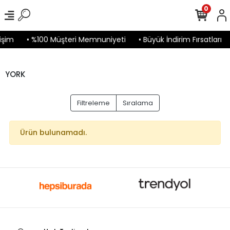
0
işim
• %100 Müşteri Memnuniyeti
• Büyük İndirim Fırsatları
YORK
Filtreleme
Sıralama
Ürün bulunamadı.