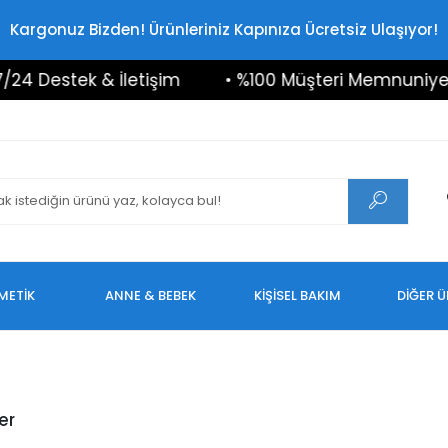
Kargonuz Bizden! Ürünleriniz Kapınıza Ücretsiz Ulaşıyor!
4 Destek & İletişim
• %100 Müşteri Memnuniyeti
METİK
ANNE & BEBEK
KİŞİSEL BAKIM
DİĞER 
er