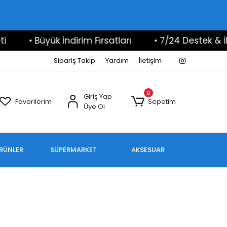
• Büyük İndirim Fırsatları
• 7/24 Destek & İlet
Sipariş Takip
Yardım
İletişim
0
Giriş Yap
Favorilerim
Sepetim
Üye Ol
ÜRÜNLER
SÜPERMARKET
AKSESUAR