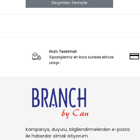
banana
Seçimleri Temizle
Banana Boat
Band Aid
benadryl
BETTY CROCKER
Hızlı Teslimat
bluey
Siparişleriniz en kısa sürede elinize
BOB
ulaşır.
BOUNCE
Buffalo
BURT'S
Cadbury
Candy
Carambar
Kampanya, duyuru, bilgilendirmelerden e-posta
CARAMİA
ile haberdar olmak istiyorum.