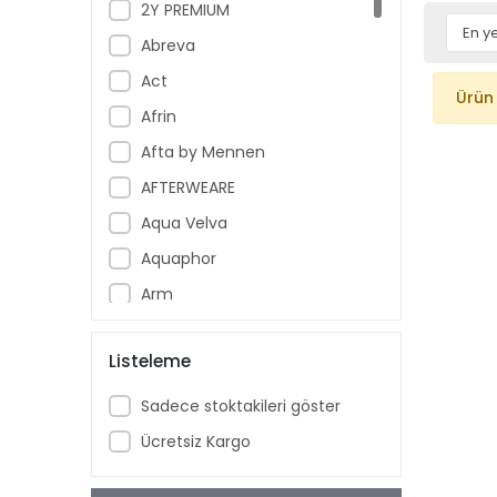
2Y PREMIUM
Abreva
Act
Ürün
Afrin
Afta by Mennen
AFTERWEARE
Aqua Velva
Aquaphor
Arm
Armoral
Listeleme
Aspercreme
Aussie
Sadece stoktakileri göster
Aveeno Baby
Ücretsiz Kargo
Ban