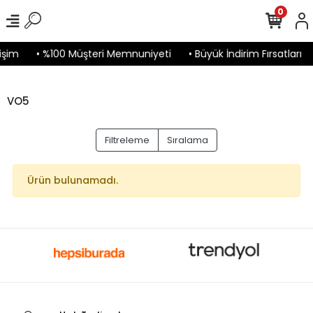
0
işim
• %100 Müşteri Memnuniyeti
• Büyük İndirim Fırsatları
VO5
Filtreleme
Sıralama
Ürün bulunamadı.