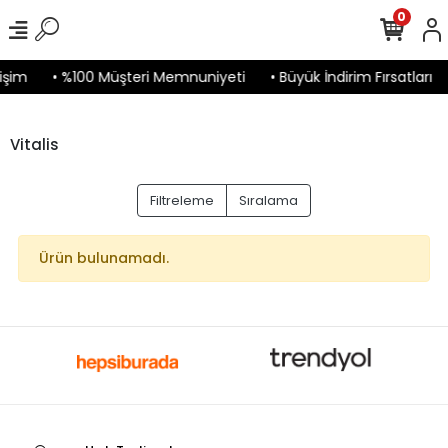
0
işim
• %100 Müşteri Memnuniyeti
• Büyük İndirim Fırsatları
Vitalis
Filtreleme
Sıralama
Ürün bulunamadı.